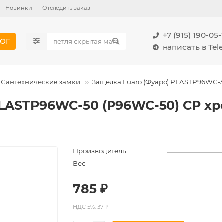
Новинки
Отследить заказ
+7 (915) 190-05-
ОГ
написать в Te
Сантехнические замки
Защелка Fuaro (Фуаро) PLASTP96WC-
PLASTP96WC-50 (P96WC-50) CP х
Производитель
Вес
785 ₽
НДС 5%: 37 ₽