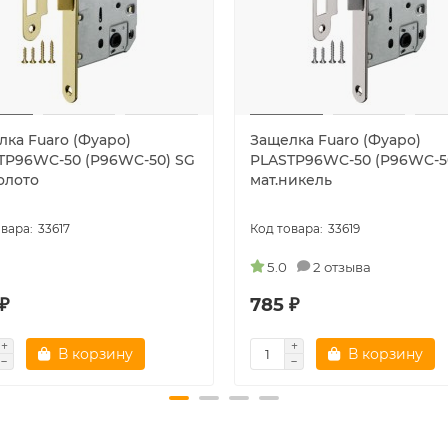
лка Fuaro (Фуаро)
Защелка Fuaro (Фуаро)
TP96WC-50 (P96WC-50) SG
PLASTP96WC-50 (P96WC-5
олото
мат.никель
33617
33619
5.0
2 отзыва
₽
785 ₽
В корзину
В корзину