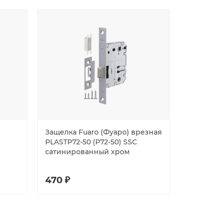
Защелка Fuaro (Фуаро) врезная
Замок на
PLASTP72-50 (P72-50) SSC
BN
сатинированный хром
470 ₽
1202 ₽