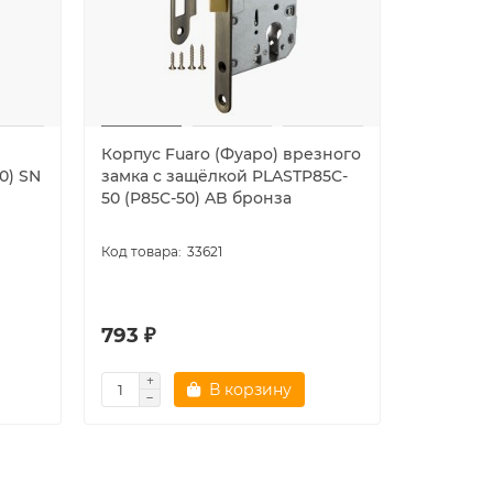
Корпус Fuaro (Фуаро) врезного
Корпус F
0) SN
замка c защёлкой PLASTP85C-
замка c
50 (P85C-50) AB бронза
50 (P85C
33621
5.0
793 ₽
793 ₽
В корзину