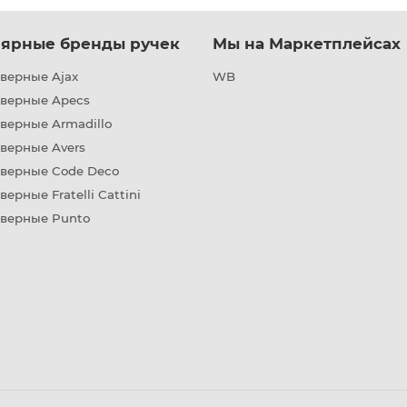
ярные бренды ручек
Мы на Маркетплейсах
верные Ajax
WB
дверные Apecs
верные Armadillo
верные Avers
дверные Code Deco
верные Fratelli Cattini
дверные Punto