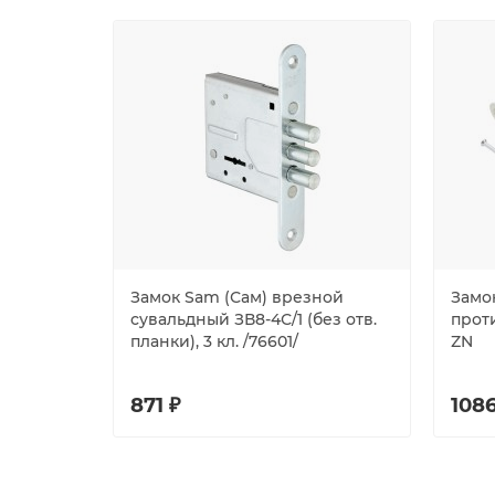
Замок Sam (Сам) врезной
Замо
сувальдный ЗВ8-4С/1 (без отв.
прот
планки), 3 кл. /76601/
ZN
871 ₽
1086