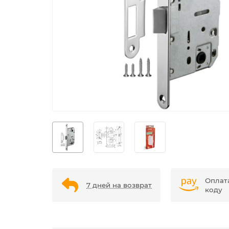
Оплат
7 дней на возврат
коду