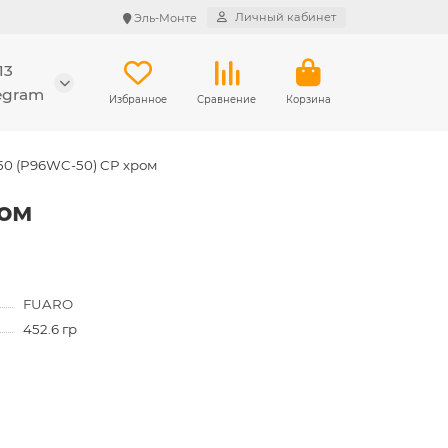
Личный кабинет
Эль-Монте
13
legram
Избранное
Сравнение
Корзина
50 (P96WC-50) CP хром
ром
FUARO
452.6 гр