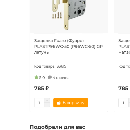
Защелка Fuaro (Фуаро)
Заще
PLASTP96WC-50 (P96WC-50) GP
PLAS
латунь
мат.з
33615
5.0
4 отзыва
785 ₽
785 
В корзину
Подобрали для вас