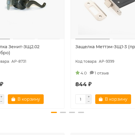
лка Зенит-ЗЩ2.02
Защелка Меттэм-ЗЩ1-3 (пр
ебро)
AP-8731
AP-9399
4.0
1 отзыв
 ₽
844 ₽
В корзину
В корзину