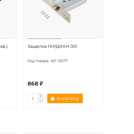
ав.)
Защелка ГАРДИАН-301
Защелка 
AP-13077
868 ₽
830 ₽
В корзину