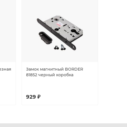
езная
Замок магнитный BORDER
Замок в
81852 черный коробка
5300-P-
929 ₽
385 ₽