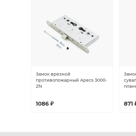
Замок врезной
Замо
противопожарный Apecs 3000-
сувал
ZN
планк
1086 ₽
871 