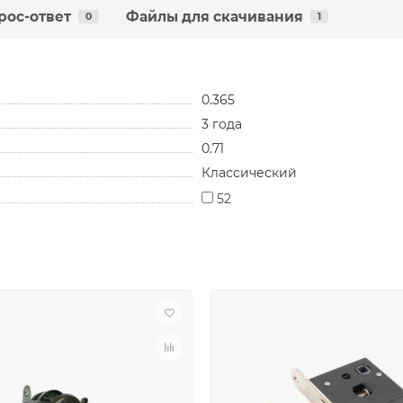
рос-ответ
Файлы для скачивания
0
1
0.365
3 года
0.71
Классический
52