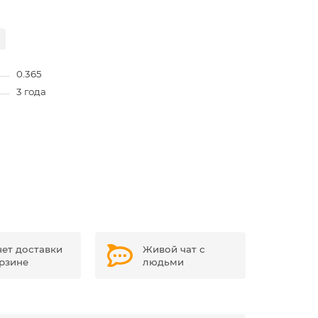
0.365
3 года
чет доставки
Живой чат с
орзине
людьми