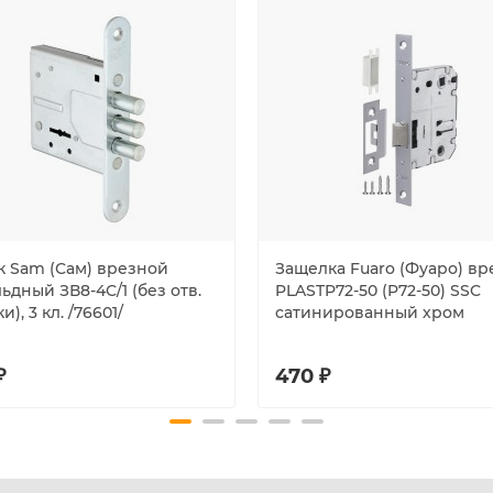
к Sam (Сам) врезной
Защелка Fuaro (Фуаро) вр
ьдный ЗВ8-4С/1 (без отв.
PLASTP72-50 (P72-50) SSC
и), 3 кл. /76601/
сатинированный хром
₽
470 ₽