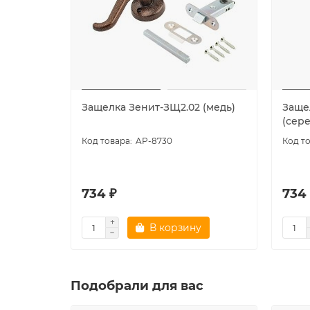
Защелка Зенит-ЗЩ2.02 (медь)
Заще
(сер
AP-8730
734 ₽
734
В корзину
Подобрали для вас