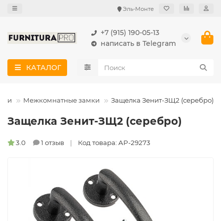
Эль-Монте
+7 (915) 190-05-13
написать в Telegram
КАТАЛОГ
мки
Межкомнатные замки
Защелка Зенит-ЗЩ2 (серебро)
Защелка Зенит-ЗЩ2 (серебро)
3.0
1 отзыв
Код товара: AP-29273