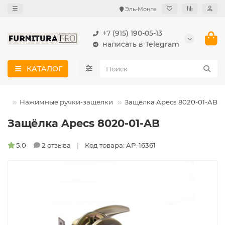
Эль-Монте
+7 (915) 190-05-13
написать в Telegram
КАТАЛОГ
бы)
Нажимные ручки-защелки
Защёлка Apecs 8020-01-AB
Защёлка Apecs 8020-01-AB
5.0
2 отзыва
Код товара: AP-16361