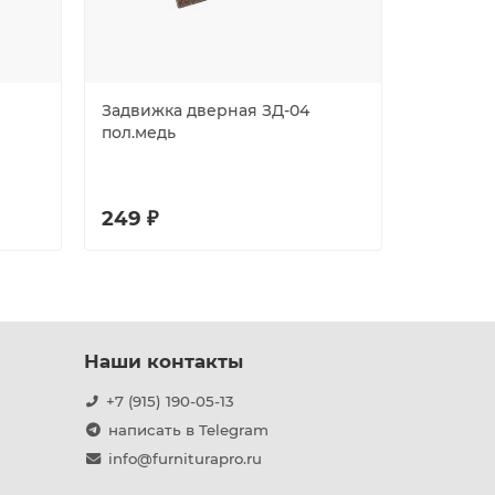
Задвижка дверная ЗД-04
Замок на
пол.медь
70-Bliste
249 ₽
395 ₽
Наши контакты
+7 (915) 190-05-13
написать в Telegram
info@furniturapro.ru