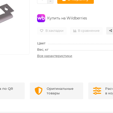
Купить на Wildberries
В закладки
В сравнение
Цвет
Вес, кг
Все характеристики
а по QR
Оригинальные
Рас
товары
в к