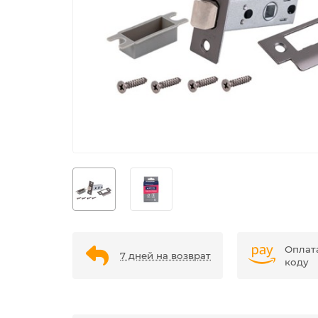
Оплат
7 дней на возврат
коду