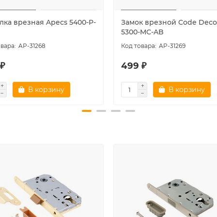
лка врезная Apecs 5400-P-
Замок врезной Code Deco
5300-MC-AB
AP-31268
AP-31269
 ₽
499 ₽
В корзину
В корзину