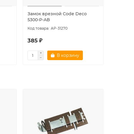
Замок врезной Code Deco
Замок в
5300-P-AB
5300-MC
AP-31270
385 ₽
499 ₽
В корзину