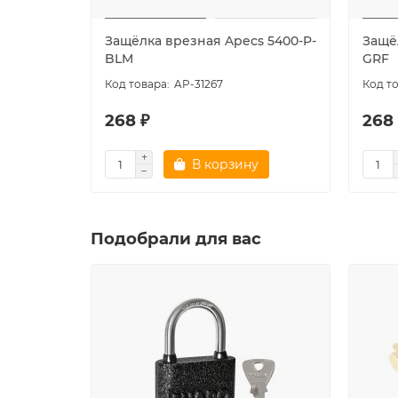
Защёлка врезная Apecs 5400-P-
Защё
BLM
GRF
AP-31267
268 ₽
268
В корзину
Подобрали для вас