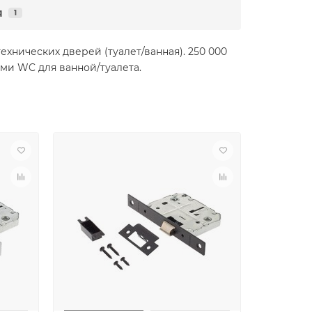
я
1
нических дверей (туалет/ванная). 250 000
ами WC для ванной/туалета.