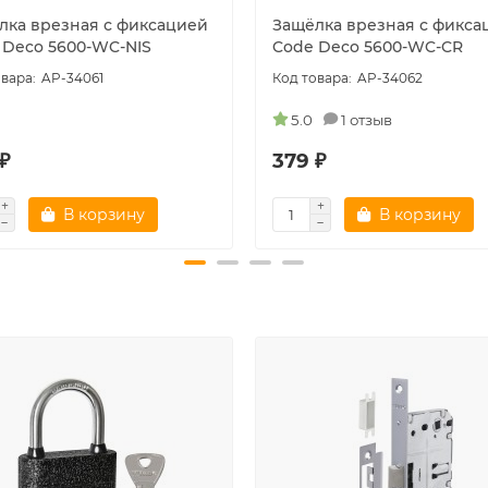
лка врезная с фиксацией
Защёлка врезная с фикса
 Deco 5600-WC-NIS
Code Deco 5600-WC-CR
AP-34061
AP-34062
5.0
1 отзыв
₽
379 ₽
В корзину
В корзину