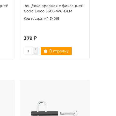
цией
Защёлка врезная с фиксацией
Защёлка
Code Deco 5600-WC-BLM
Code De
AP-34063
5.0
379 ₽
363 ₽
В корзину