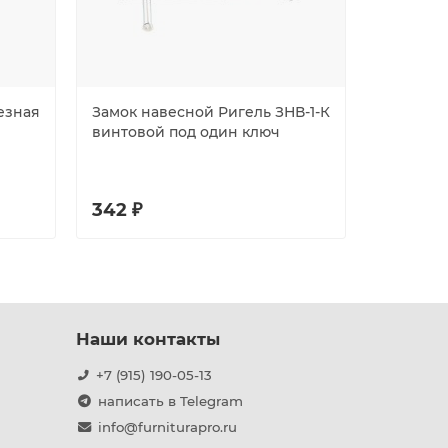
езная
Замок навесной Ригель ЗНВ-1-К
Замок Aj
винтовой под один ключ
4080 (PD-
коробка
342 ₽
354 ₽
Наши контакты
+7 (915) 190-05-13
написать в Telegram
info@furniturapro.ru