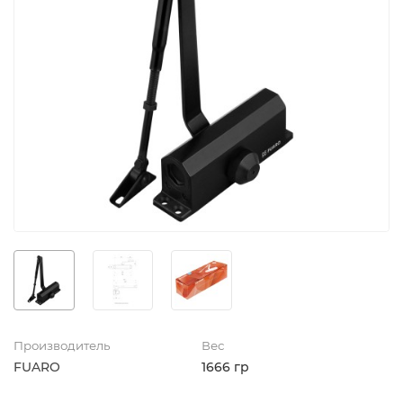
Производитель
Вес
FUARO
1666 гр