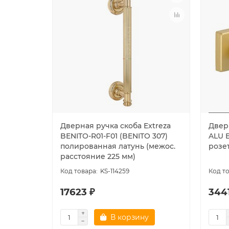
Дверная ручка скоба Extreza
Дверн
BENITO-R01-F01 (BENITO 307)
ALU E
полированная латунь (межос.
розет
расстояние 225 мм)
KS-114259
17623 ₽
3441
В корзину