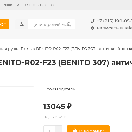
Новинки
Отследить заказ
+7 (915) 190-05-
ОГ
написать в Te
ная ручка Extreza BENITO-R02-F23 (BENITO 307) античная бронз
ENITO-R02-F23 (BENITO 307) анти
Производитель
13045 ₽
НДС 5%: 621 ₽
В корзину