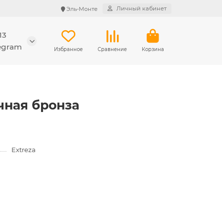
Личный кабинет
Эль-Монте
13
legram
Избранное
Сравнение
Корзина
а
чная бронза
Extreza