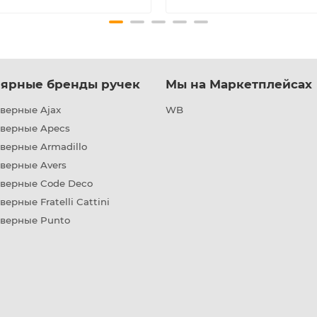
ярные бренды ручек
Мы на Маркетплейсах
верные Ajax
WB
дверные Apecs
верные Armadillo
верные Avers
дверные Code Deco
верные Fratelli Cattini
дверные Punto