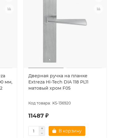
eza
Дверная ручка на планке
Дверная
00 мм,
Extreza Hi-Tech DIA 118 PL11
Extreza H
2
матовый хром F05
85 мато
KS-136920
11487 ₽
11487 ₽
В корзину