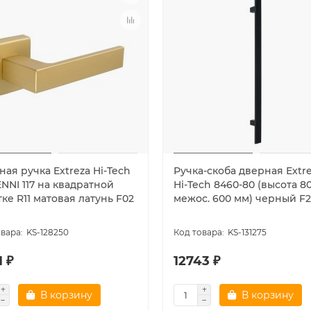
ая ручка Extreza Hi-Tech
Ручка-скоба дверная Extr
NNI 117 на квадратной
Hi-Tech 8460-80 (высота 8
ке R11 матовая латунь F02
межос. 600 мм) черный F2
KS-128250
KS-131275
 ₽
12743 ₽
В корзину
В корзину