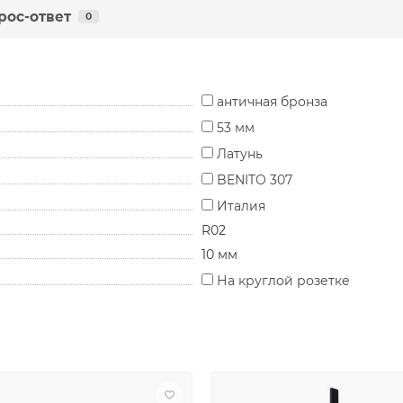
рос-ответ
0
античная бронза
53 мм
Латунь
BENITO 307
Италия
R02
10 мм
На круглой розетке