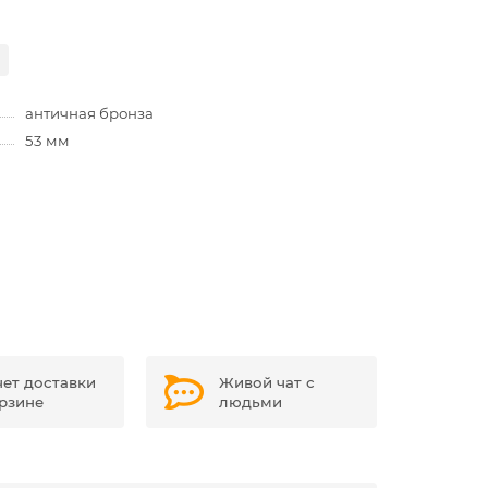
античная бронза
53 мм
чет доставки
Живой чат с
орзине
людьми