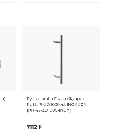
ло)
Ручка-скоба Fuaro (Фуаро)
Дверная
K
PULL.PH32/1000.45 INOX 304
основани
(PH-45-32/1000-INOX)
7FS-NM 
7112 ₽
10207 