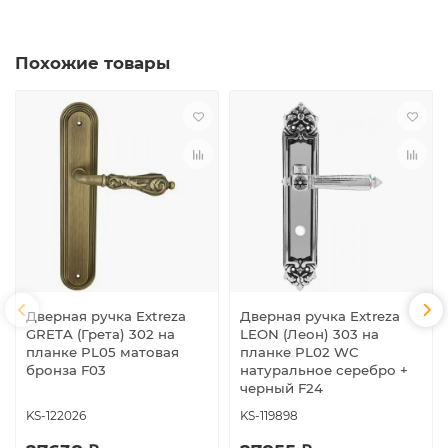
Похожие товары
Дверная ручка Extreza
Дверная ручка Extreza
GRETA (Грета) 302 на
LEON (Леон) 303 на
планке PL05 матовая
планке PL02 WC
бронза F03
натуральное серебро +
черный F24
KS-122026
KS-119898