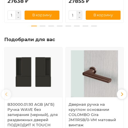
27638 ₽
27855 ₽
В корзину
В корзину
Подобрали для вас
B30000.01.93 AGB (АГБ)
Дверная ручка на
Ручка WAVE без
круглом основании
запирания (черный), для
COLOMBO Gira
раздвижных дверей
JM11RSB/0-VM матовый
ПОДХОДИТ К TOUCH
винтаж