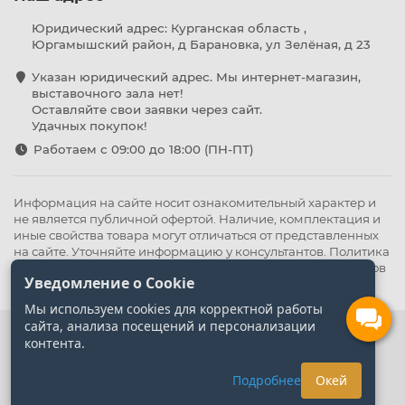
Юридический адрес: Курганская область ,
Юргамышский район, д Барановка, ул Зелёная, д 23
Указан юридический адрес. Мы интернет-магазин,
выставочного зала нет!
Оставляйте свои заявки через сайт.
Удачных покупок!
Работаем с 09:00 до 18:00 (ПН-ПТ)
Информация на сайте носит ознакомительный характер и
не является публичной офертой. Наличие, комплектация и
иные свойства товара могут отличаться от представленных
на сайте. Уточняйте информацию у консультантов.
Политика
конфиденциальности
.
Оферта
,
Политика обработки файлов
Уведомление о Cookie
cookie
Мы используем cookies для корректной работы
сайта, анализа посещений и персонализации
контента.
Подробнее
Окей