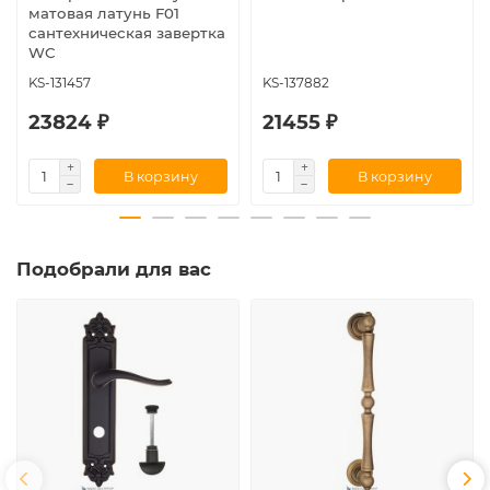
матовая латунь F01
сантехническая завертка
WC
KS-131457
KS-137882
23824 ₽
21455 ₽
В корзину
В корзину
Подобрали для вас