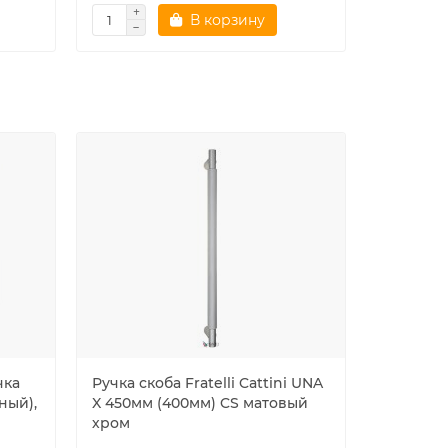
В корзину
чка
Ручка скоба Fratelli Cattini UNA
Дверная
ный),
X 450мм (400мм) CS матовый
Fratelli 
хром
PL96-NM