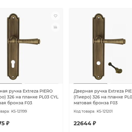
ная ручка Extreza PIERO
Дверная ручка Extreza PI
о) 326 на планке PL03 CYL
(Пиеро) 326 на планке PL
вая бронза F03
матовая бронза F03
KS-121199
KS-121201
75 ₽
22644 ₽