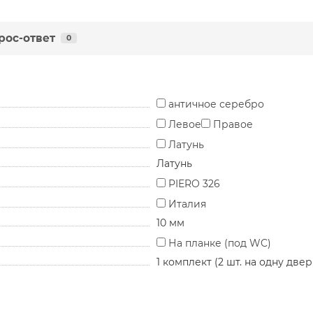
рос-ответ
0
античное серебро
Левое
Правое
Латунь
Латунь
PIERO 326
Италия
10 мм
На планке (под WC)
1 комплект (2 шт. на одну двер