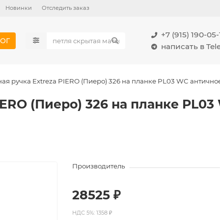
Новинки
Отследить заказ
+7 (915) 190-05-
ОГ
написать в Te
ая ручка Extreza PIERO (Пиеро) 326 на планке PL03 WC антично
IERO (Пиеро) 326 на планке PL0
Производитель
28525 ₽
НДС 5%: 1358 ₽