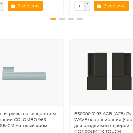
В корзину
В корзину
ная ручка на квадратном
B30000.01.93 AGB (АГБ) Ру
вании COLOMBO 963
WAVE без запирания (чер
RSB-CM матовый хром
для раздвижных дверей
ПОДХОДИТ К TOUCH