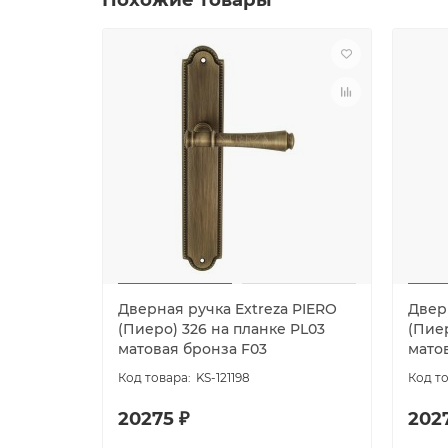
Дверная ручка Extreza PIERO
Двер
(Пиеро) 326 на планке PL03
(Пиер
матовая бронза F03
мато
KS-121198
20275 ₽
202