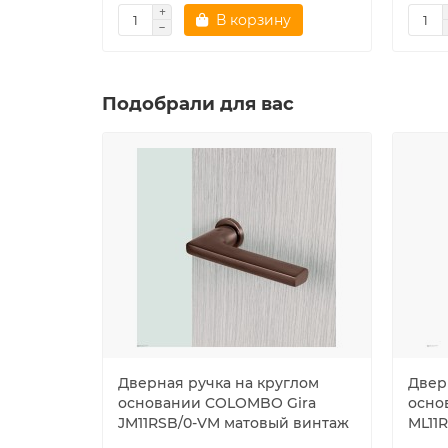
В корзину
Подобрали для вас
Дверная ручка на круглом
Двер
основании COLOMBO Gira
осно
JM11RSB/0-VM матовый винтаж
ML11