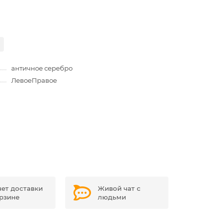
античное серебро
Левое
Правое
чет доставки
Живой чат с
орзине
людьми