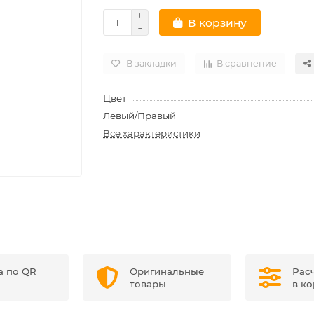
В корзину
В закладки
В сравнение
Цвет
Левый/Правый
Все характеристики
а по QR
Оригинальные
Рас
товары
в к