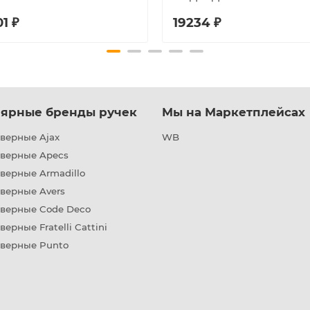
1 ₽
19234 ₽
ярные бренды ручек
Мы на Маркетплейсах
верные Ajax
WB
дверные Apecs
верные Armadillo
верные Avers
дверные Code Deco
верные Fratelli Cattini
дверные Punto