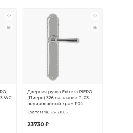
ERO
Дверная ручка Extreza PIERO
Дверная 
03 WC
(Пиеро) 326 на планке PL03
(Пиеро) 
полированный хром F04
полиров
KS-121085
23730 ₽
23975 