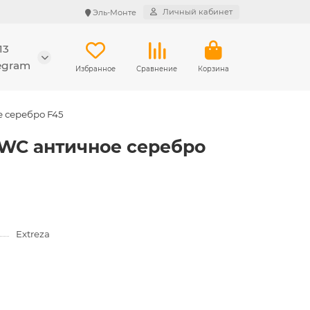
Личный кабинет
Эль-Монте
13
legram
Избранное
Сравнение
Корзина
е серебро F45
3 WC античное серебро
Extreza