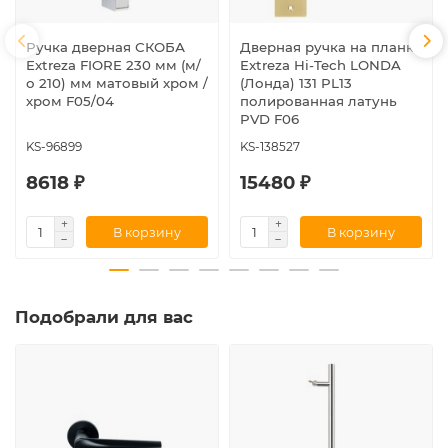
Ручка дверная СКОБА
Дверная ручка на планке
Extreza FIORE 230 мм (м/
Extreza Hi-Tech LONDA
о 210) мм матовый хром /
(Лонда) 131 PL13
хром F05/04
полированная латунь
PVD F06
KS-96899
KS-138527
8618 ₽
15480 ₽
В корзину
В корзину
Подобрали для вас