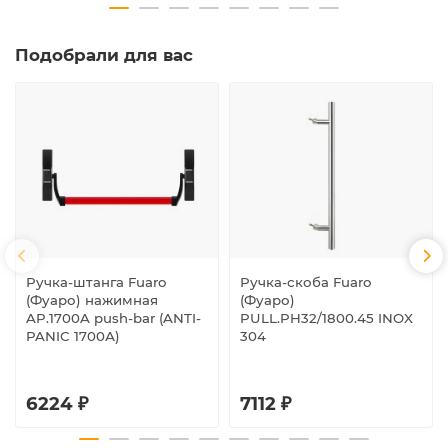
Подобрали для вас
Ручка-штанга Fuaro
Ручка-скоба Fuaro
(Фуаро) нажимная
(Фуаро)
AP.1700A push-bar (ANTI-
PULL.PH32/1800.45 INOX
PANIC 1700А)
304
6224 ₽
7112 ₽