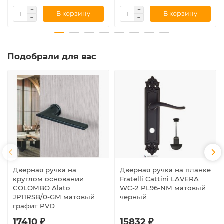
В корзину
В корзину
Подобрали для вас
Дверная ручка на
Дверная ручка на планке
круглом основании
Fratelli Cattini LAVERA
COLOMBO Alato
WC-2 PL96-NM матовый
JP11RSB/0-GM матовый
черный
графит PVD
17410 ₽
15832 ₽