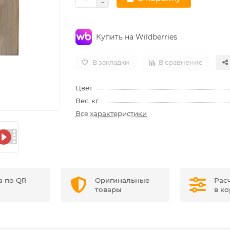
Купить на Wildberries
В закладки
В сравнение
Цвет
Вес, кг
Все характеристики
а по QR
Оригинальные
Рас
товары
в к