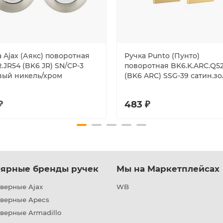
 Ajax (Аякс) поворотная
Ручка Punto (Пунто)
.JR54 (BK6 JR) SN/CP-3
поворотная BK6.K.ARC.Q5
вый никель/хром
(BK6 ARC) SSG-39 сатин.з
₽
483 ₽
ярные бренды ручек
Мы на Маркетплейсах
верные Ajax
WB
дверные Apecs
верные Armadillo