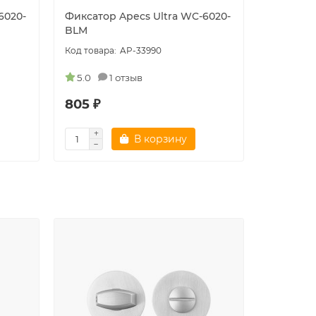
6020-
Фиксатор Apecs Ultra WC-6020-
Фиксатор
BLM
NISM
AP-33990
5.0
1 отзыв
805 ₽
805 ₽
В корзину