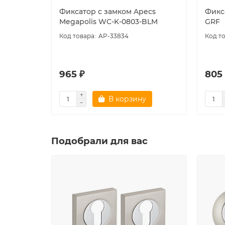
Фиксатор с замком Apecs
Фикс
Megapolis WC-K-0803-BLM
GRF
AP-33834
965 ₽
805
В корзину
Подобрали для вас