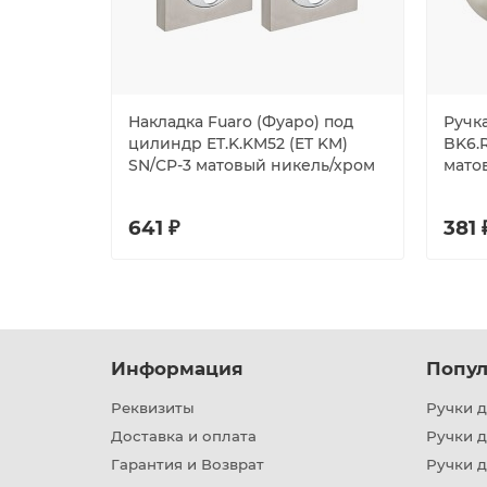
Накладка Fuaro (Фуаро) под
Ручка
цилиндр ET.K.KM52 (ET KM)
BK6.R
SN/CP-3 матовый никель/хром
мато
641 ₽
381 
Информация
Попул
Реквизиты
Ручки д
Доставка и оплата
Ручки 
Гарантия и Возврат
Ручки д