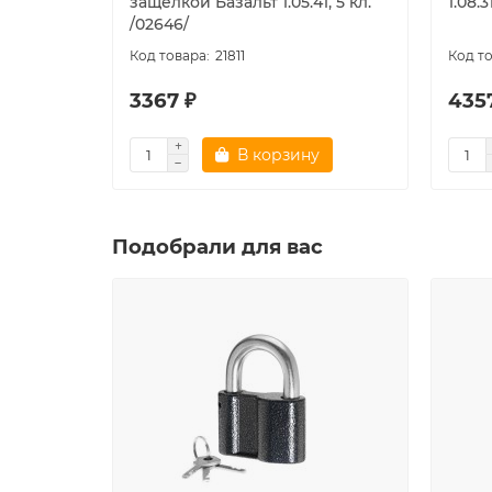
защёлкой Базальт 1.05.41, 5 кл.
1.08.3
/02646/
21811
3367 ₽
435
В корзину
Подобрали для вас