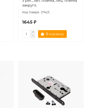
3 риг., зап. планка, лиц. планка
кл. /0895
закругл.
27423
1645 ₽
1520 ₽
В корзину