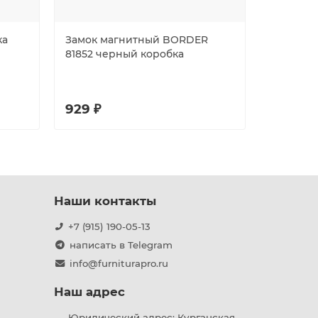
ка
Замок магнитный BORDER
Защелка 
81852 черный коробка
врезная
50/BL SS
блистер
929 ₽
653 ₽
Наши контакты
+7 (915) 190-05-13
написать в Telegram
info@furniturapro.ru
Наш адрес
Юридический адрес: Курганская