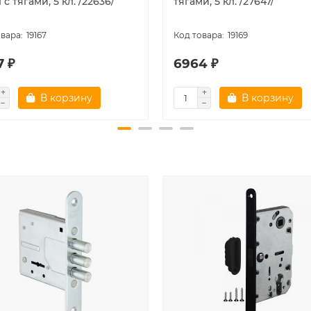
1 с тягами, 5 кл. /22636/
тягами, 5 кл. /27647/
19167
19169
7 ₽
6964 ₽
В корзину
В корзину