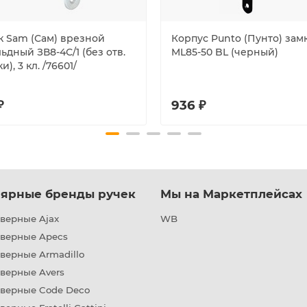
к Sam (Сам) врезной
Корпус Punto (Пунто) зам
ьдный ЗВ8-4С/1 (без отв.
ML85-50 BL (черный)
и), 3 кл. /76601/
₽
936 ₽
ярные бренды ручек
Мы на Маркетплейсах
верные Ajax
WB
дверные Apecs
верные Armadillo
верные Avers
дверные Code Deco