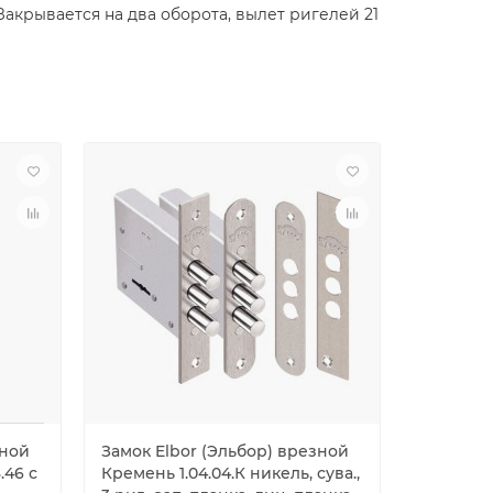
акрывается на два оборота, вылет ригелей 21
зной
Замок Elbor (Эльбор) врезной
Замок El
.46 с
Кремень 1.04.04.К никель, сува.,
сувальдн