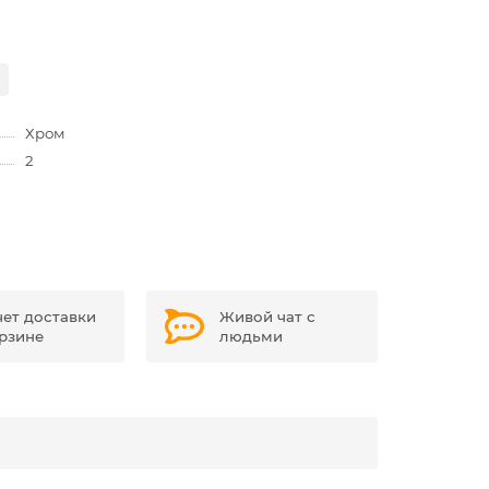
Хром
2
чет доставки
Живой чат с
орзине
людьми