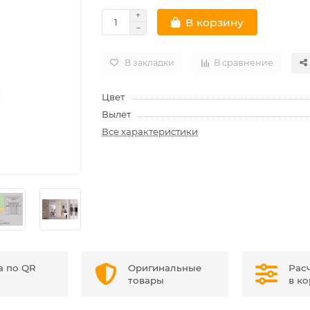
В корзину
В закладки
В сравнение
Цвет
Вылет
Все характеристики
а по QR
Оригинальные
Рас
товары
в к