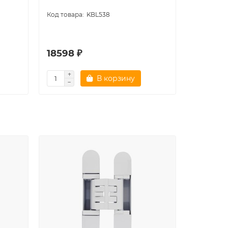
KBL538
18598 ₽
6023 ₽
В корзину