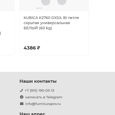
KUBICA K2760 DXSX, BI петля
KUBICA K
скрытая универсальная
скрытая
БЕЛЫЙ (60 kg)
асиммет
)
МАТОВЫЙ
4386 ₽
5495 ₽
Наши контакты
+7 (915) 190-05-13
написать в Telegram
info@furniturapro.ru
Наш адрес