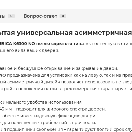
вы
Вопрос-ответ
0
0
ытая универсальная асимметричная,
UBICA K6300 NO петлю скрытого типа
, выполненную в стил
шнего вида ваших дверей.
авное и бесшумное открывание и закрывание двери.
 NO
предназначена для установки как на левую, так и на пра
ый асимметричный дизайн позволяет использовать петлю д
стройка положения петли в трех измерениях гарантирует 
ксимального удобства использования.
45 мм – подходит для широкого спектра дверей.
 – обеспечивает надежную фиксацию двери.
 – для повышенных требований к прочности.
я подшипники скольжения – гарантируют долгий срок слу