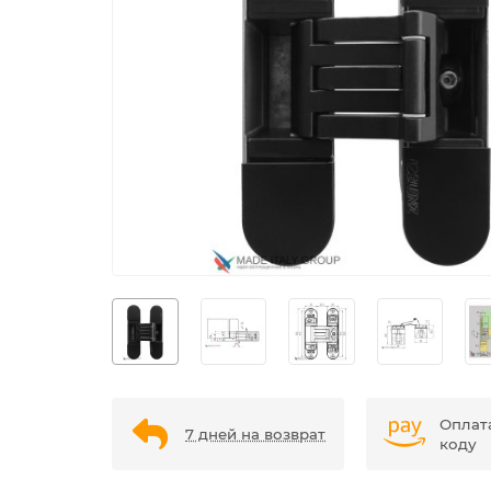
Оплат
7 дней на возврат
коду