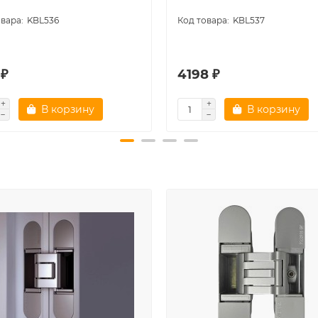
KBL536
KBL537
 ₽
4198 ₽
В корзину
В корзину