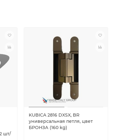
KUBICA 2816 DXSX, BR
KUBICA 
универсальная петля, цвет
KARAKTE
Й
БРОНЗА (160 kg)
скрытая
2 шт/
ЗОЛОТО 