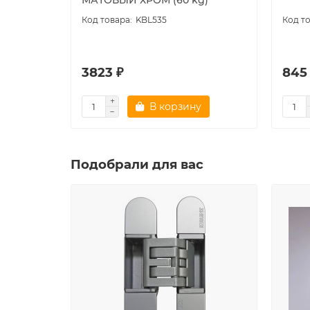
KBL535
3823 ₽
845
В корзину
Подобрали для вас