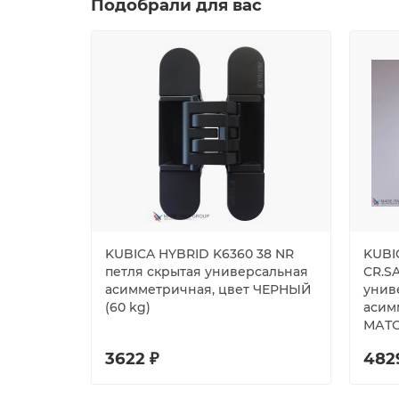
Подобрали для вас
KUBICA HYBRID K6360 38 NR
KUBI
петля скрытая универсальная
CR.S
асимметричная, цвет ЧЕРНЫЙ
унив
(60 kg)
асим
МАТО
3622 ₽
482