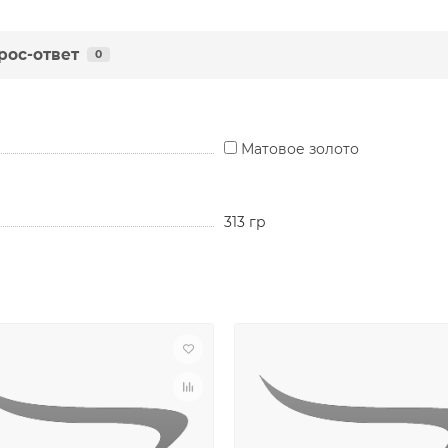
рос-ответ
0
Матовое золото
313 гр