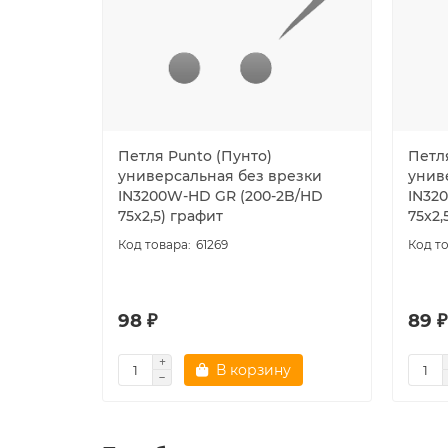
Петля Punto (Пунто)
Петл
универсальная без врезки
унив
IN3200W-HD GR (200-2B/HD
IN32
75x2,5) графит
75x2,
61269
98 ₽
89 ₽
В корзину