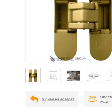
Оплат
7 дней на возврат
коду