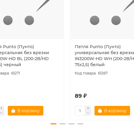
я Punto (Пунто)
Петля Punto (Пунто)
ерсальная без врезки
универсальная без врезк
00W-HD BL (200-2B/HD
IN3200W-HD WH (200-2B/
5) черный
75x2,5) белый
61271
61267
89 ₽
В корзину
В корзину