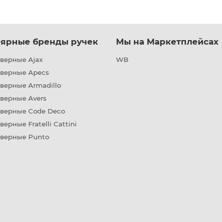
ярные бренды ручек
Мы на Маркетплейсах
верные Ajax
WB
дверные Apecs
верные Armadillo
верные Avers
дверные Code Deco
верные Fratelli Cattini
дверные Punto