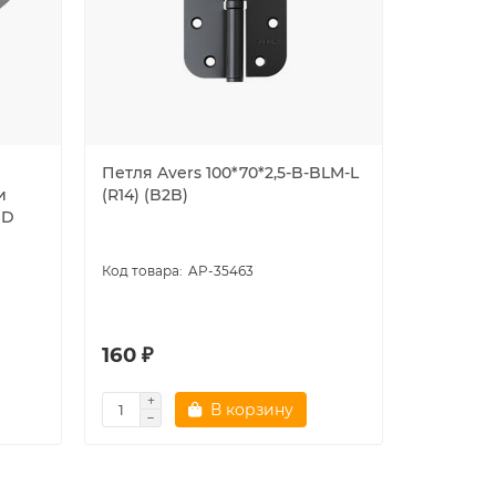
Петля Avers 100*70*2,5-B-BLM-L
Петля Av
и
(R14) (B2B)
(R14) (B2
HD
AP-35463
160 ₽
160 ₽
В корзину