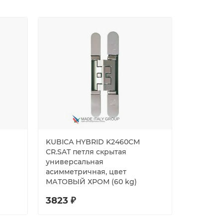
KUBICA HYBRID K2460CM
KUBICA 
CR.SAT петля скрытая
петля с
универсальная
асиммет
асимметричная, цвет
МАТОВОЕ
МАТОВЫЙ ХРОМ (60 kg)
3823 ₽
4139 ₽