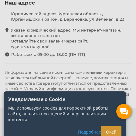
Наш адрес
Юридический адрес: Курганская область ,
Юргамышский район, д Барановка, ул Зелёная, д 23
Указан юридический адрес. Мы интернет-магазин,
выставочного зала нет!
Оставляйте свои заявки через сайт.
Удачных покупок!
Работаем с 09:00 до 18:00 (ПН-ПТ)
Информация на сайте носит ознакомительный характер и
не является публичной офертой. Наличие, комплектация и
иные свойства товара могут отличаться от представленных
на сайте. Уточняйте информацию у консультантов.
Политика
конфиденциальности
.
Оферта
,
Политика обработки файлов
Уведомление о Cookie
cookie
Мы используем cookies для корректной работы
сайта, анализа посещений и персонализации
контента.
Подробнее
Окей