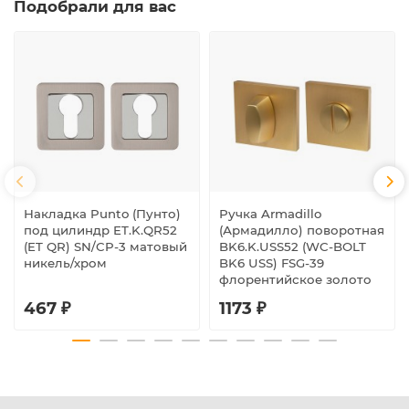
Подобрали для вас
Накладка Punto (Пунто)
Ручка Armadillo
под цилиндр ET.K.QR52
(Армадилло) поворотная
(ET QR) SN/CP-3 матовый
BK6.K.USS52 (WC-BOLT
никель/хром
BK6 USS) FSG-39
флорентийское золото
467 ₽
1173 ₽