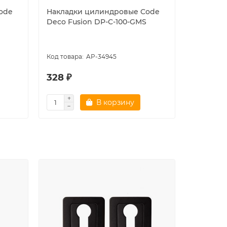
ode
Накладки цилиндровые Code
Накладк
Deco Fusion DP-C-100-GMS
круглом 
Cattini 
платину
AP-34945
328 ₽
1387 ₽
В корзину