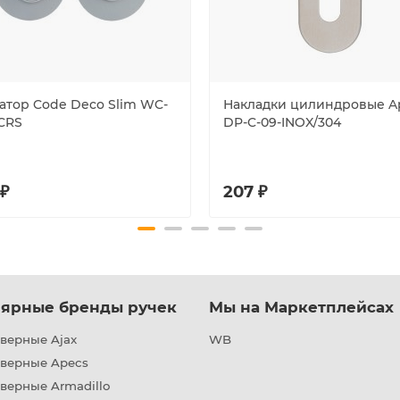
атор Code Deco Slim WC-
Накладки цилиндровые A
-CRS
DP-C-09-INOX/304
 ₽
207 ₽
ярные бренды ручек
Мы на Маркетплейсах
верные Ajax
WB
дверные Apecs
верные Armadillo