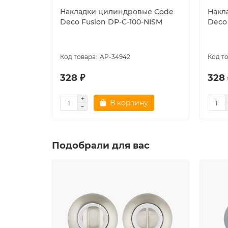
Накладки цилиндровые Code
Накл
Deco Fusion DP-C-100-NISM
Deco
AP-34942
328 ₽
328 
В корзину
Подобрали для вас