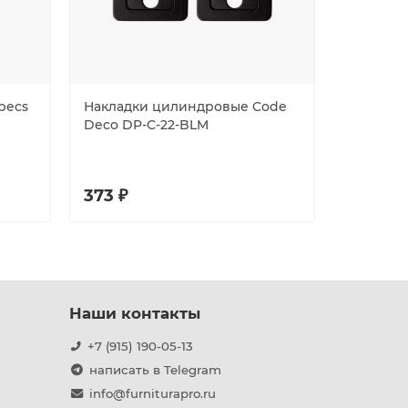
pecs
Накладки цилиндровые Code
Накладки
Deco DP-C-22-BLM
сувальдн
объемная
373 ₽
231 ₽
Наши контакты
+7 (915) 190-05-13
написать в Telegram
info@furniturapro.ru