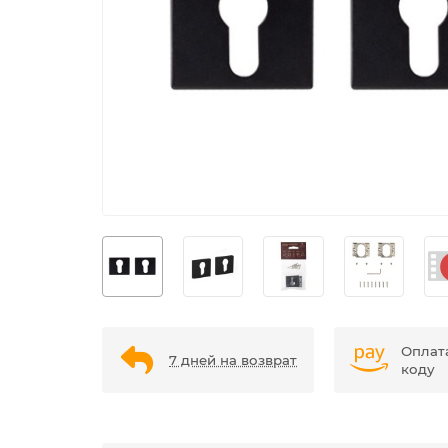
Оплат
7 дней на возврат
коду