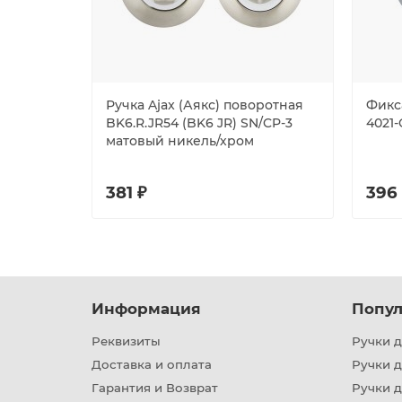
Ручка Ajax (Аякс) поворотная
Фикс
BK6.R.JR54 (BK6 JR) SN/CP-3
4021
матовый никель/хром
381 ₽
396
Информация
Попул
Реквизиты
Ручки д
Доставка и оплата
Ручки 
Гарантия и Возврат
Ручки д