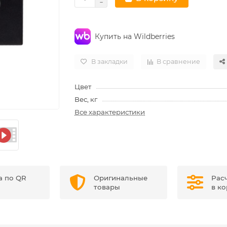
Купить на Wildberries
В закладки
В сравнение
Цвет
Вес, кг
Все характеристики
а по QR
Оригинальные
Рас
товары
в к