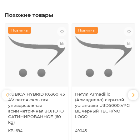
Похожие товары
Новинка
Новинка
KUBICA HYBRID K6360 45
Петля Armadillo
AV петля скрытая
(Армадилло) скрытой
универсальная
установки U3D5000.VPG
асимметричная ЗОЛОТО
BL черный TECH/NO
САТИНИРОВАННОЕ (60
LOGO
kg)
KBL694
49045