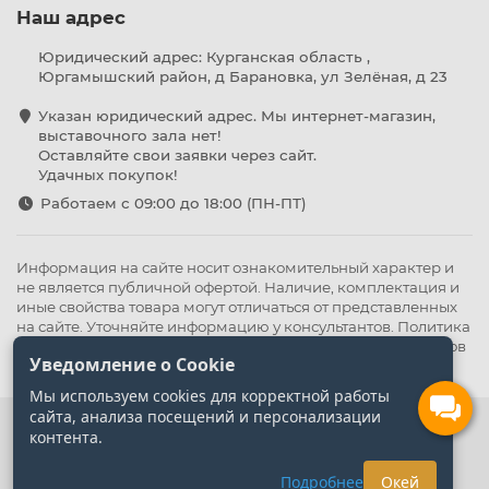
Наш адрес
Юридический адрес: Курганская область ,
Юргамышский район, д Барановка, ул Зелёная, д 23
Указан юридический адрес. Мы интернет-магазин,
выставочного зала нет!
Оставляйте свои заявки через сайт.
Удачных покупок!
Работаем с 09:00 до 18:00 (ПН-ПТ)
Информация на сайте носит ознакомительный характер и
не является публичной офертой. Наличие, комплектация и
иные свойства товара могут отличаться от представленных
на сайте. Уточняйте информацию у консультантов.
Политика
конфиденциальности
.
Оферта
,
Политика обработки файлов
Уведомление о Cookie
cookie
Мы используем cookies для корректной работы
сайта, анализа посещений и персонализации
контента.
Подробнее
Окей