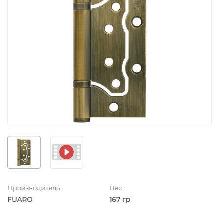
Производитель
Вес
FUARO
167 гр