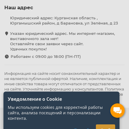
Наш адрес
Юридический адрес: Курганская область ,
Юргамышский район, д Барановка, ул Зелёная, д 23
Указан юридический адрес. Мы интернет-магазин,
выставочного зала нет!
Оставляйте свои заявки через сайт.
Удачных покупок!
Работаем с 09:00 до 18:00 (ПН-ПТ)
Информация на сайте носит ознакомительный характер и
не является публичной офертой. Наличие, комплектация и
иные свойства товара могут отличаться от представленных
на сайте. Уточняйте информацию у консультантов.
Политика
конфиденциальности
.
Оферта
,
Политика обработки файлов
Уведомление о Cookie
cookie
Мы используем cookies для корректной работы
сайта, анализа посещений и персонализации
контента.