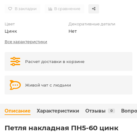
В закладки
В сравнение
Цвет
Декоративные детали
Цинк
Нет
Все характеристики
Расчет доставки в корзине
Живой чат с людьми
Описание
Характеристики
Отзывы
Вопро
0
Петля накладная ПН5-60 цинк