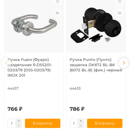
Ручка Fuaro (Фуаро)
Ручка Punto (Пунто)
раздельная R.DSS201-
защелка DK672 BL-BK
0203/19 (DSS-0203/19)
(6072 BL-B) (фик.) черный
INOX 201
44457
44453
766 ₽
786 ₽
В корзину
В корзину