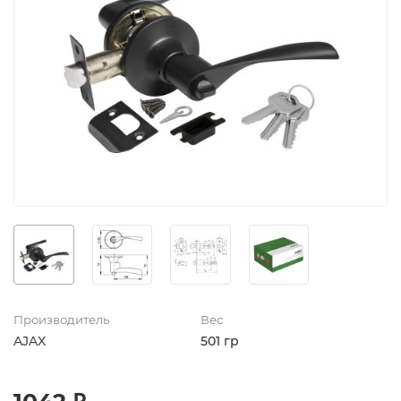
Производитель
Вес
AJAX
501 гр