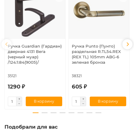
Ручка Guardian (Гардиан)
Ручка Punto (Пунто)
дверная 4131 Вега
раздельная R.TL54.REX
(черный муар)
(REX TL) 105mm ABG-6
/124:1:84(9005)/
зеленая бронза
35121
38321
1290 ₽
605 ₽
В корзину
В корзину
Подобрали для вас