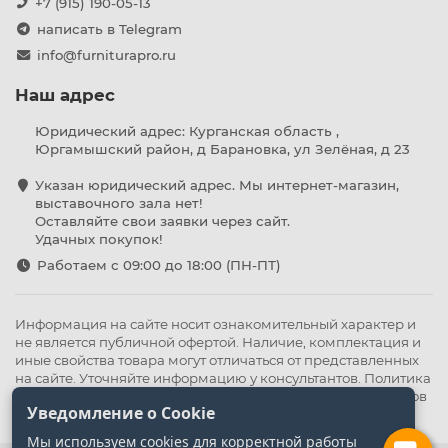
+7 (915) 190-05-13
написать в Telegram
info@furniturapro.ru
Наш адрес
Юридический адрес: Курганская область ,
Юргамышский район, д Барановка, ул Зелёная, д 23
Указан юридический адрес. Мы интернет-магазин,
выставочного зала нет!
Оставляйте свои заявки через сайт.
Удачных покупок!
Работаем с 09:00 до 18:00 (ПН-ПТ)
Информация на сайте носит ознакомительный характер и
не является публичной офертой. Наличие, комплектация и
иные свойства товара могут отличаться от представленных
на сайте. Уточняйте информацию у консультантов.
Политика
конфиденциальности
.
Оферта
,
Политика обработки файлов
Уведомление о Cookie
cookie
Мы используем cookies для корректной работы