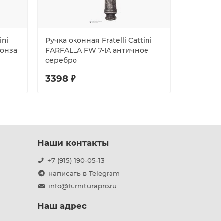
ini
Ручка оконная Fratelli Cattini
Ручка око
ронза
FARFALLA FW 7-IA античное
GRACIA 
серебро
черный
3398 ₽
4982 ₽
Наши контакты
+7 (915) 190-05-13
написать в Telegram
info@furniturapro.ru
Наш адрес