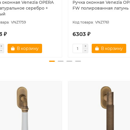
а оконная Venezia OPERA
Ручка оконная Venezia O
атуральное серебро +
FW полированная латунь
ый
VNZ1759
VNZ1761
3 ₽
6303 ₽
В корзину
В корзину