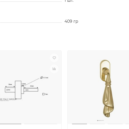
1 шт.
409 гр