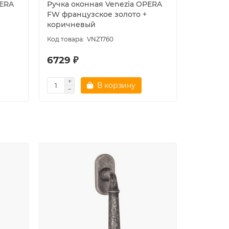
PERA
Ручка оконная Venezia OPERA
Ручка о
FW французское золото +
FW мато
коричневый
VNZ1760
6729 ₽
6478 ₽
В корзину