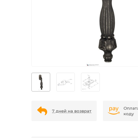
Оплат
7 дней на возврат
коду