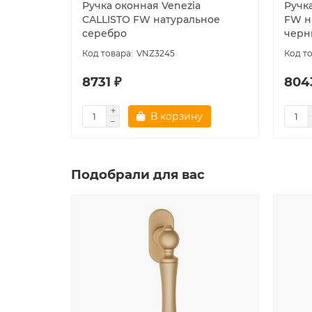
Ручка оконная Venezia
Ручк
CALLISTO FW натуральное
FW н
серебро
черн
VNZ3245
8731 ₽
804
В корзину
Подобрали для вас