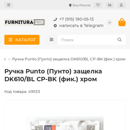
Эль-Монте
+7 (915) 190-05-13
написать в Telegram
КАТАЛОГ
лки
Ручка Punto (Пунто) защелка DK610/BL CP-BK (фик.) хром
Ручка Punto (Пунто) защелка
DK610/BL CP-BK (фик.) хром
Код товара: 49533