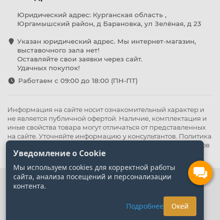
Юридический адрес: Курганская область ,
Юргамышский район, д Барановка, ул Зелёная, д 23
Указан юридический адрес. Мы интернет-магазин,
выставочного зала нет!
Оставляйте свои заявки через сайт.
Удачных покупок!
Работаем с 09:00 до 18:00 (ПН-ПТ)
Информация на сайте носит ознакомительный характер и
не является публичной офертой. Наличие, комплектация и
иные свойства товара могут отличаться от представленных
на сайте. Уточняйте информацию у консультантов.
Политика
конфиденциальности
.
Оферта
,
Политика обработки файлов
Уведомление о Cookie
cookie
Мы используем cookies для корректной работы
сайта, анализа посещений и персонализации
контента.
Подробнее
Окей