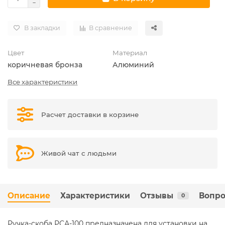
В закладки
В сравнение
Цвет
Материал
коричневая бронза
Алюминий
Все характеристики
Расчет доставки в корзине
Живой чат с людьми
Описание
Характеристики
Отзывы
Вопро
0
Ручка-скоба РСА-100 предназначена для установки на