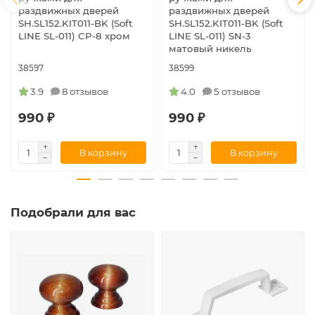
раздвижных дверей
раздвижных дверей
SH.SL152.KIT011-BK (Soft
SH.SL152.KIT011-BK (Soft
LINE SL-011) СP-8 хром
LINE SL-011) SN-3
матовый никель
38597
38599
3.9
8 отзывов
4.0
5 отзывов
990 ₽
990 ₽
В корзину
В корзину
Подобрали для вас