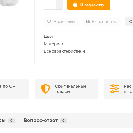
В корзину
В закладки
В сравнение
Цвет
Материал
Все характеристики
а по QR
Оригинальные
Рас
товары
в к
вы
Вопрос-ответ
0
0