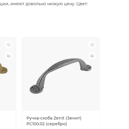
ации, имеют довольно низкую цену. Цвет:
Ручка-скоба Zenit (Зенит)
Ручка-ск
РС100.02 (серебро)
РС100.02