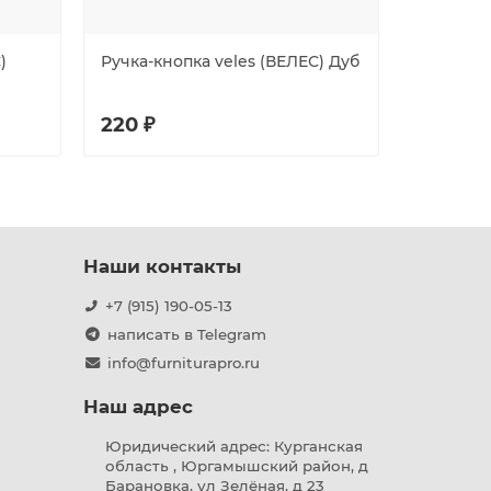
)
Ручка-кнопка veles (ВЕЛЕС) Дуб
Ручка от
(скрытая
220 ₽
107 ₽
Наши контакты
+7 (915) 190-05-13
написать в Telegram
info@furniturapro.ru
Наш адрес
Юридический адрес: Курганская
область , Юргамышский район, д
Барановка, ул Зелёная, д 23