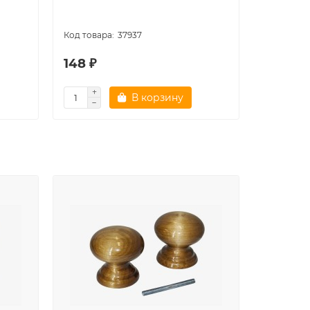
37937
148 ₽
148 ₽
В корзину