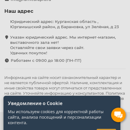
Наш адрес
Юридический адрес: Курганская область ,
Юргамышский район, д Барановка, ул Зелёная, д 23
Указан юридический адрес. Мы интернет-магазин,
выставочного зала нет!
Оставляйте свои заявки через сайт.
Удачных покупок!
Работаем с 09:00 до 18:00 (ПН-ПТ)
Информация на сайте носит ознакомительный характер и
не является публичной офертой. Наличие, комплектация и
иные свойства товара могут отличаться от представленных
на сайте. Уточняйте информацию у консультантов.
Политика
конфиденциальности
.
Оферта
,
Политика обработки файлов
Уведомление о Cookie
cookie
Мы используем cookies для корректной работы
сайта, анализа посещений и персонализации
контента.