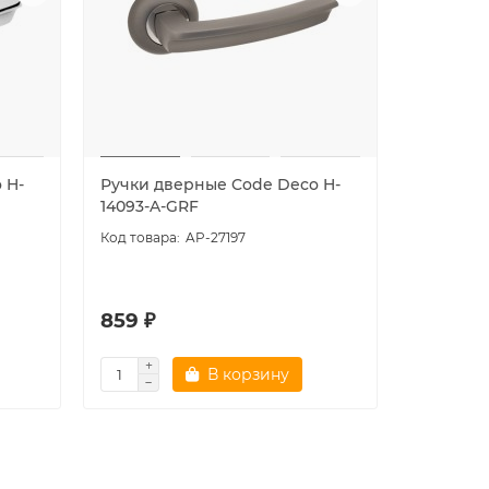
 H-
Ручки дверные Code Deco H-
Ручки д
14093-A-GRF
14093-A-
AP-27197
859 ₽
859 ₽
В корзину