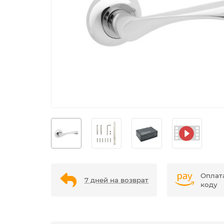
Оплат
7 дней на возврат
коду