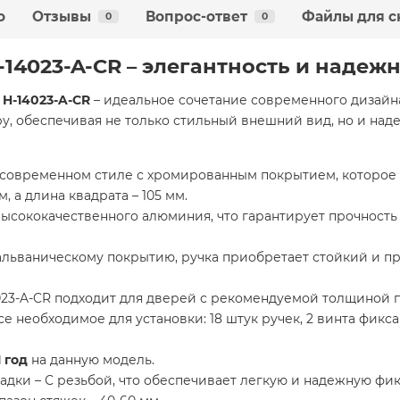
о
Отзывы
Вопрос-ответ
Файлы для с
0
0
-14023-A-CR – элегантность и надеж
 H-14023-A-CR
– идеальное сочетание современного дизайна
, обеспечивая не только стильный внешний вид, но и на
современном стиле с хромированным покрытием, которое п
, а длина квадрата – 105 мм.
ысококачественного алюминия, что гарантирует прочность 
альваническому покрытию, ручка приобретает стойкий и пр
023-A-CR подходит для дверей с рекомендуемой толщиной по
е необходимое для установки: 18 штук ручек, 2 винта фикс
 год
на данную модель.
адки – С резьбой, что обеспечивает легкую и надежную фи