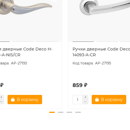
и дверные Code Deco H-
Ручки дверные Code Deco
-A-NIS/CR
14093-A-CR
AP-27193
AP-27195
 ₽
859 ₽
В корзину
В корзину