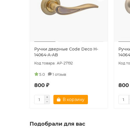
Ручки дверные Code Deco H-
Ручк
14064-A-AB
14064
AP-27192
5.0
1 отзыв
800 ₽
800
В корзину
Подобрали для вас