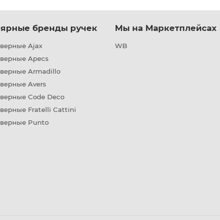
ярные бренды ручек
Мы на Маркетплейсах
верные Ajax
WB
дверные Apecs
верные Armadillo
верные Avers
дверные Code Deco
верные Fratelli Cattini
дверные Punto