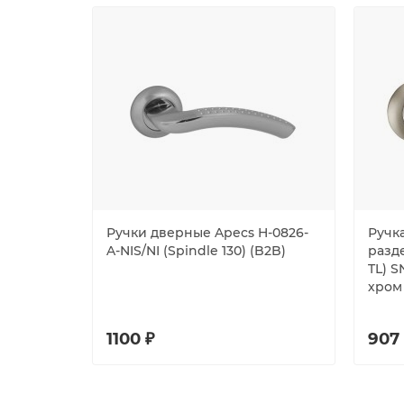
Ручки дверные Apecs H-0826-
Ручка
A-NIS/NI (Spindle 130) (B2B)
разде
TL) S
хром
1100 ₽
907