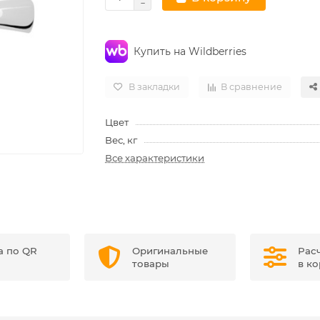
Купить на Wildberries
В закладки
В сравнение
Цвет
Вес, кг
Все характеристики
а по QR
Оригинальные
Рас
товары
в к