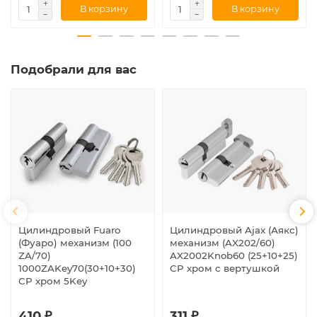
В корзину
В корзину
Подобрали для вас
Цилиндровый Fuaro
Цилиндровый Ajax (Аякс)
(Фуаро) механизм (100
механизм (AX202/60)
ZA/70)
AX2002Knob60 (25+10+25)
1000ZAKey70(30+10+30)
CP хром с вертушкой
CP хром 5Key
410 ₽
311 ₽