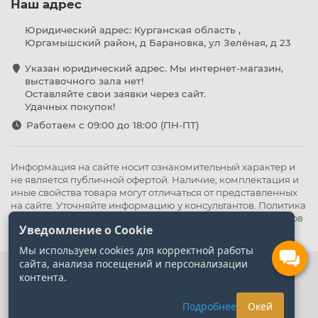
Наш адрес
Юридический адрес: Курганская область ,
Юргамышский район, д Барановка, ул Зелёная, д 23
Указан юридический адрес. Мы интернет-магазин,
выставочного зала нет!
Оставляйте свои заявки через сайт.
Удачных покупок!
Работаем с 09:00 до 18:00 (ПН-ПТ)
Информация на сайте носит ознакомительный характер и
не является публичной офертой. Наличие, комплектация и
иные свойства товара могут отличаться от представленных
на сайте. Уточняйте информацию у консультантов.
Политика
конфиденциальности
.
Оферта
,
Политика обработки файлов
Уведомление о Cookie
cookie
Мы используем cookies для корректной работы
сайта, анализа посещений и персонализации
контента.
Подробнее
Окей