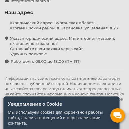
info@furniturapro.ru
Наш адрес
Юридический адрес: Курганская область ,
Юргамышский район, д Барановка, ул Зелёная, д 23
Указан юридический адрес. Мы интернет-магазин,
выставочного зала нет!
Оставляйте свои заявки через сайт.
Удачных покупок!
Работаем с 09:00 до 18:00 (ПН-ПТ)
Информация на сайте носит ознакомительный характер и
не является публичной офертой. Наличие, комплектация и
иные свойства товара могут отличаться от представленных
на сайте. Уточняйте информацию у консультантов.
Политика
конфиденциальности
.
Оферта
,
Политика обработки файлов
Уведомление о Cookie
cookie
Мы используем cookies для корректной работы
сайта, анализа посещений и персонализации
контента.