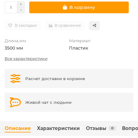
В корзину
В закладки
В сравнение
Длина,мм
Материал
3500 мм
Пластик
Все характеристики
Расчет доставки в корзине
Живой чат с людьми
Описание
Характеристики
Отзывы
Вопро
0