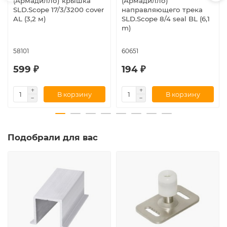
(Армадилло) крышка
(Армадилло)
SLD.Scope 17/3/3200 cover
направляющего трека
AL (3,2 м)
SLD.Scope 8/4 seal BL (6,1
m)
58101
60651
599 ₽
194 ₽
В корзину
В корзину
Подобрали для вас