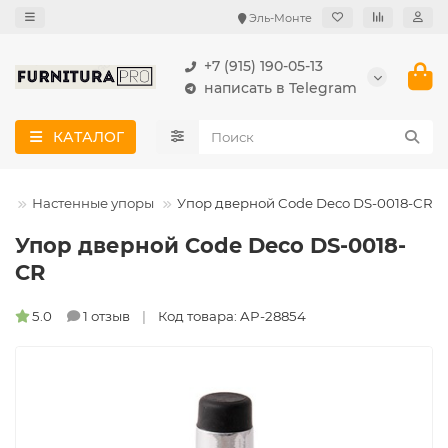
Эль-Монте
+7 (915) 190-05-13
написать в Telegram
КАТАЛОГ
ые
Настенные упоры
Упор дверной Code Deco DS-0018-CR
Упор дверной Code Deco DS-0018-
CR
5.0
1 отзыв
Код товара: AP-28854