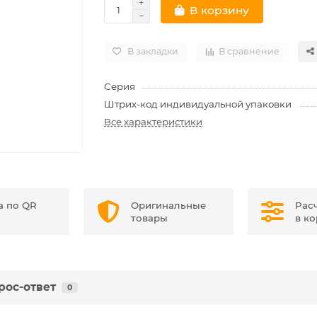
В корзину
В закладки
В сравнение
Серия
Штрих-код индивидуальной упаковки
Все характеристики
а по QR
Оригинальные
Рас
товары
в к
рос-ответ
0