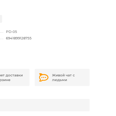
PD-05
6941899128755
чет доставки
Живой чат с
орзине
людьми