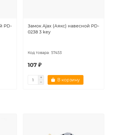
й PD-
Замок Ajax (Аякс) навесной PD-
Замок Aj
0238 3 key
0263 3 k
57453
107 ₽
239 ₽
В корзину