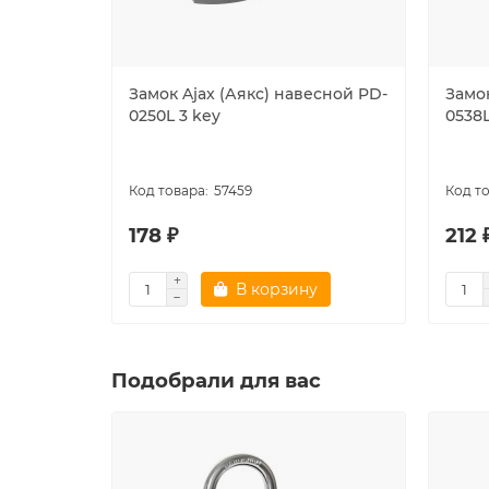
Замок Ajax (Аякс) навесной PD-
Замок
0250L 3 key
0538L
57459
178 ₽
212 
В корзину
Подобрали для вас