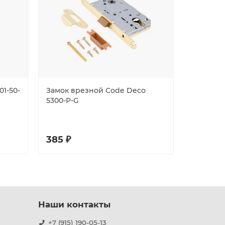
01-50-
Замок врезной Code Deco
Замок в
5300-P-G
противо
ZN (B2B)
385 ₽
454 ₽
Наши контакты
+7 (915) 190-05-13