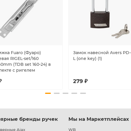
ижка Fuaro (Фуаро)
Замок навесной Avers PD-
вая RIGEL-set/160
L (one key) (1)
0mm (TDB set 160-24) в
лекте с ригелем
₽
279 ₽
ярные бренды ручек
Мы на Маркетплейсах
верные Ajax
WB