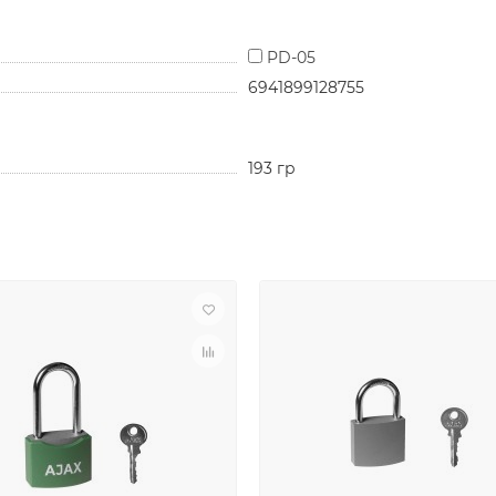
PD-05
6941899128755
193 гр