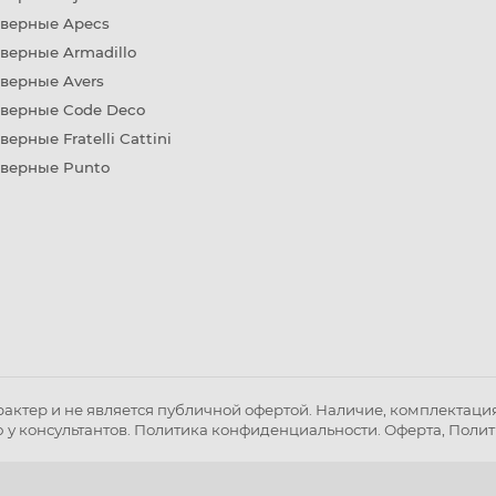
дверные Apecs
верные Armadillo
верные Avers
дверные Code Deco
верные Fratelli Cattini
дверные Punto
ктер и не является публичной офертой. Наличие, комплектация 
 у консультантов.
Политика конфиденциальности
.
Оферта
,
Полит