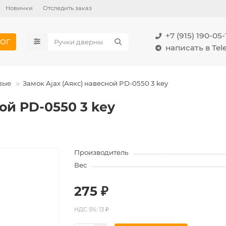
Новинки
Отследить заказ
+7 (915) 190-05-
ОГ
написать в Te
вые
Замок Ajax (Аякс) навесной PD-0550 3 key
ой PD-0550 3 key
Производитель
Вес
275 ₽
НДС 5%: 13 ₽