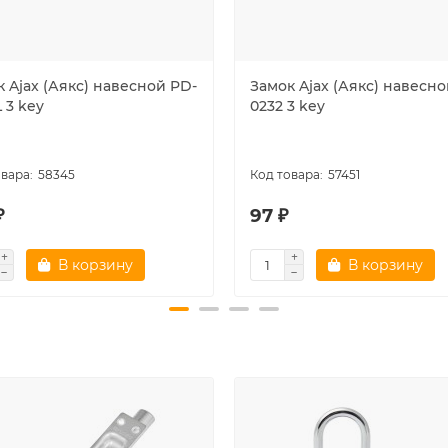
 Ajax (Аякс) навесной PD-
Замок Ajax (Аякс) навесно
 3 key
0232 3 key
58345
57451
₽
97 ₽
В корзину
В корзину