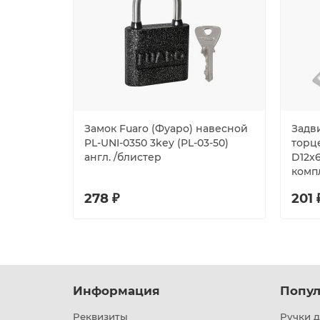
Замок Fuaro (Фуаро) навесной
Задв
PL-UNI-0350 3key (PL-03-50)
торце
англ. /блистер
D12x6
комп
278 ₽
201 
Информация
Попул
Реквизиты
Ручки д