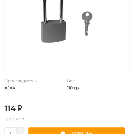
Производитель
Вес
AJAX
110 гр
114 ₽
НДС 5%: 5 ₽
В корзину