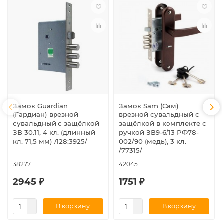
Замок Guardian
Замок Sam (Сам)
(Гардиан) врезной
врезной сувальдный с
сувальдный с защёлкой
защёлкой в комплекте с
ЗВ 30.11, 4 кл. (длинный
ручкой ЗВ9-6/13 РФ78-
кл. 71,5 мм) /128:3925/
002/90 (медь), 3 кл.
/77315/
38277
42045
2945 ₽
1751 ₽
В корзину
В корзину