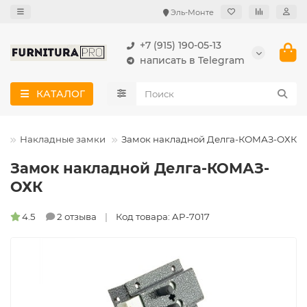
Эль-Монте
+7 (915) 190-05-13
написать в Telegram
КАТАЛОГ
и
Накладные замки
Замок накладной Делга-КОМАЗ-ОХК
Замок накладной Делга-КОМАЗ-
ОХК
4.5
2 отзыва
Код товара: AP-7017