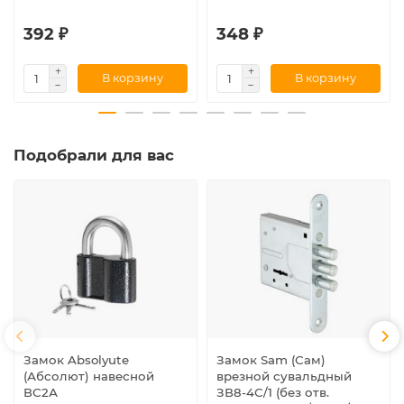
392 ₽
348 ₽
В корзину
В корзину
Подобрали для вас
Замок Absolyute
Замок Sam (Сам)
(Абсолют) навесной
врезной сувальдный
ВС2А
ЗВ8-4С/1 (без отв.