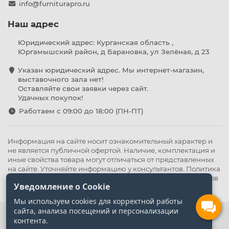
info@furniturapro.ru
Наш адрес
Юридический адрес: Курганская область ,
Юргамышский район, д Барановка, ул Зелёная, д 23
Указан юридический адрес. Мы интернет-магазин,
выставочного зала нет!
Оставляйте свои заявки через сайт.
Удачных покупок!
Работаем с 09:00 до 18:00 (ПН-ПТ)
Информация на сайте носит ознакомительный характер и
не является публичной офертой. Наличие, комплектация и
иные свойства товара могут отличаться от представленных
на сайте. Уточняйте информацию у консультантов.
Политика
конфиденциальности
.
Оферта
,
Политика обработки файлов
Уведомление о Cookie
cookie
Мы используем cookies для корректной работы
сайта, анализа посещений и персонализации
контента.