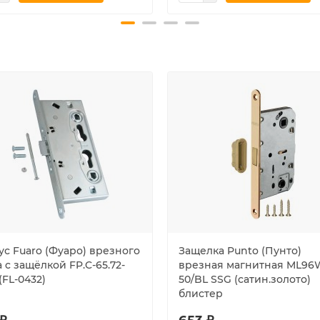
ус Fuaro (Фуаро) врезного
Защелка Punto (Пунто)
 c защёлкой FP.C-65.72-
врезная магнитная ML96
(FL-0432)
50/BL SSG (сатин.золото)
блистер