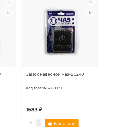
7
Замок навесной Чаз-ВС2-10
Замок на
AP-1978
1583 ₽
2887 ₽
В корзину