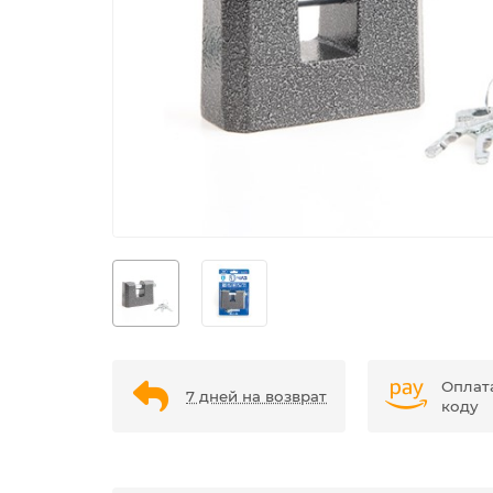
Оплат
7 дней на возврат
коду