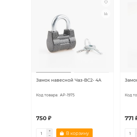
Замок навесной Чаз-ВС2- 4А
Замо
AP-1975
750 ₽
771 
В корзину