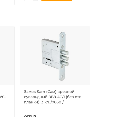
Замок Sam (Сам) врезной
Замок на
WC-
сувальдный ЗВ8-4С/1 (без отв.
BN
планки), 3 кл. /76601/