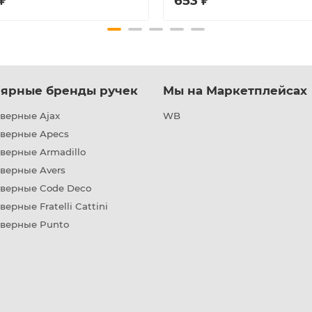
₽
653 ₽
ярные бренды ручек
Мы на Маркетплейсах
верные Ajax
WB
дверные Apecs
верные Armadillo
верные Avers
дверные Code Deco
верные Fratelli Cattini
дверные Punto