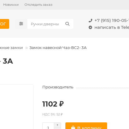
Новинки
Отследить заказ
+7 (915) 190-05-
ОГ
написать в Te
жные замки
Замок навесной Чаз-ВС2- 3А
 3А
Производитель
1102 ₽
НДС 5%: 52 ₽
В корзину