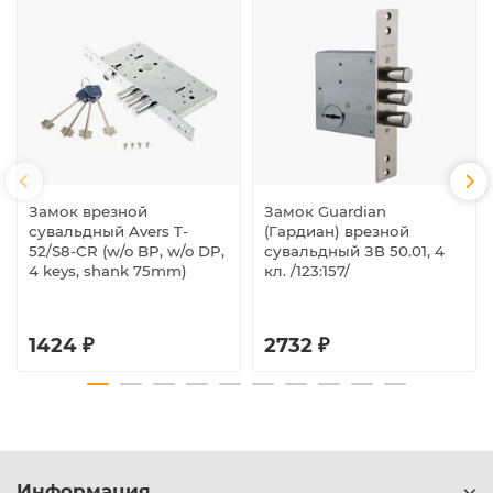
Замок врезной
Замок Guardian
сувальдный Avers T-
(Гардиан) врезной
52/S8-CR (w/o BP, w/o DP,
сувальдный ЗВ 50.01, 4
4 keys, shank 75mm)
кл. /123:157/
1424 ₽
2732 ₽
Информация