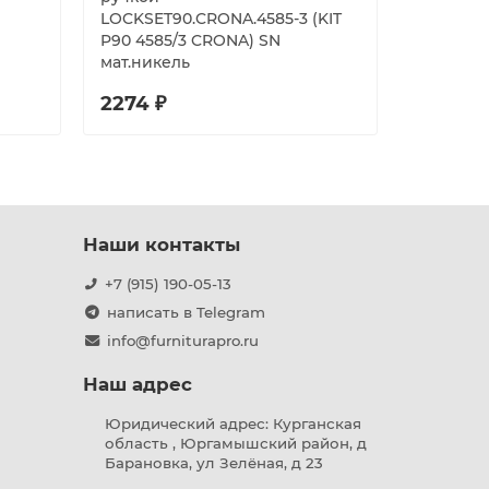
LOCKSET90.CRONA.4585-3 (KIT
лицевой 
P90 4585/3 CRONA) SN
мат.никель
2274 ₽
5420 ₽
Наши контакты
+7 (915) 190-05-13
написать в Telegram
info@furniturapro.ru
Наш адрес
Юридический адрес: Курганская
область , Юргамышский район, д
Барановка, ул Зелёная, д 23