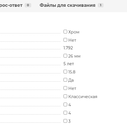
рос-ответ
Файлы для скачивания
0
1
Хром
Нет
1.792
26 мм
5 лет
15.8
Да
Нет
Классическая
4
4
3