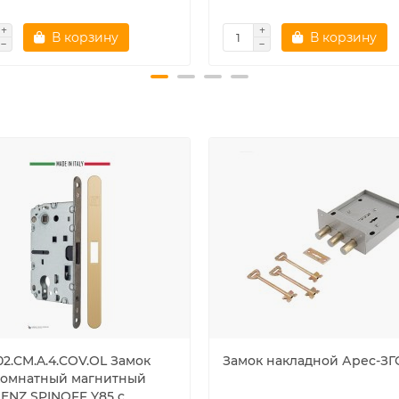
В корзину
В корзину
02.CM.A.4.COV.OL Замок
Замок накладной Арес-ЗГ
омнатный магнитный
ENZ SPINOFF Y85 с