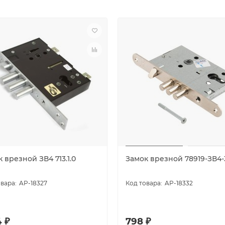
 врезной ЗВ4 713.1.0
Замок врезной 78919-ЗВ4-
AP-18327
AP-18332
 ₽
798 ₽