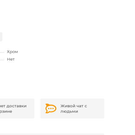
Хром
Нет
чет доставки
Живой чат с
орзине
людьми