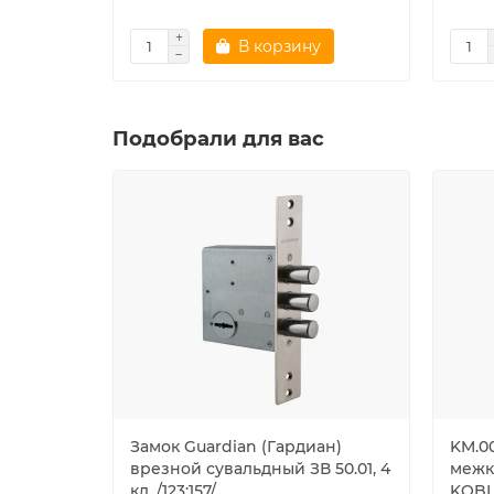
В корзину
Подобрали для вас
Замок Guardian (Гардиан)
KM.0
врезной сувальдный ЗВ 50.01, 4
межк
кл. /123:157/
KOBL