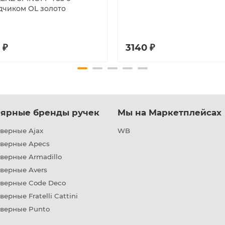
дчиком OL золото
 ₽
3140 ₽
ярные бренды ручек
Мы на Маркетплейсах
верные Ajax
WB
дверные Apecs
верные Armadillo
верные Avers
дверные Code Deco
верные Fratelli Cattini
дверные Punto