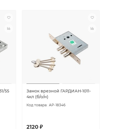
31/55
Замок врезной ГАРДИАН-1011-
Замок в
4кл (б/о/н)
4кл (б/н)
AP-18346
2120 ₽
2257 ₽