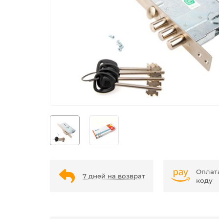
Оплат
7 дней на возврат
коду