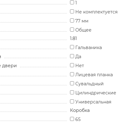
1
Не комплектуется
77 мм
Общее
1.81
Гальваника
и
Да
е двери
Нет
Лицевая планка
Сувальдный
Цилиндрические
Универсальная
Коробка
65