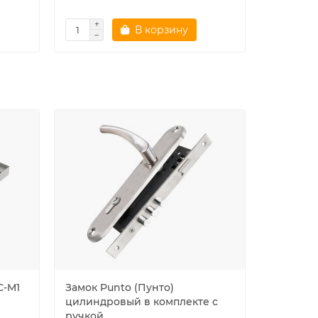
В корзину
С-М1
Замок Punto (Пунто)
Магнитн
цилиндровый в комплекте с
регулир
ручкой
B01120.3