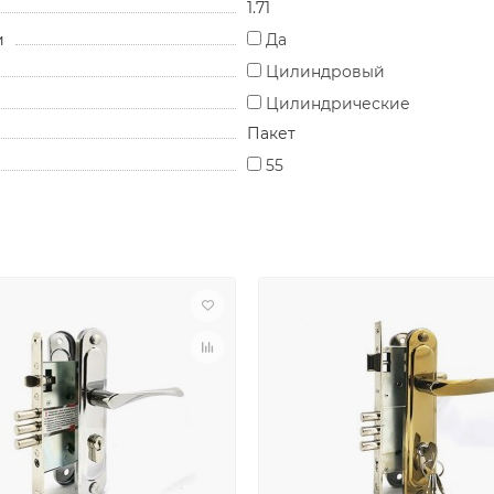
1.71
и
Да
Цилиндровый
Цилиндрические
Пакет
55