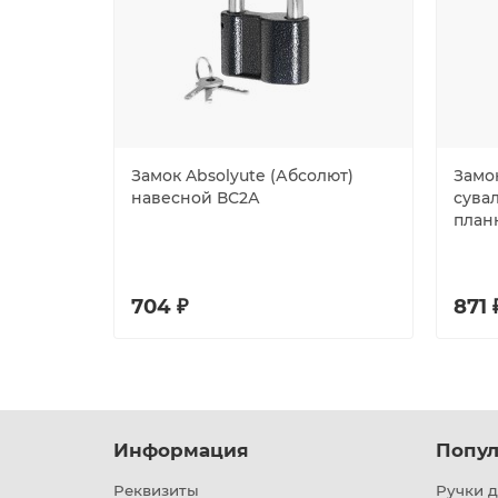
Замок Absolyute (Абсолют)
Замо
навесной ВС2А
сувал
планк
704 ₽
871 
Информация
Попул
Реквизиты
Ручки д