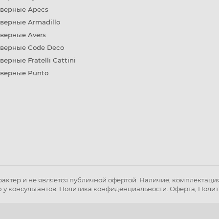
дверные Apecs
верные Armadillo
верные Avers
дверные Code Deco
верные Fratelli Cattini
дверные Punto
ктер и не является публичной офертой. Наличие, комплектация 
 у консультантов.
Политика конфиденциальности
.
Оферта
,
Полит