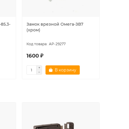
85.3-
Замок врезной Омега-ЗВ7
Замок вр
(хром)
01(ЗВ9) 
AP-29277
1600 ₽
1456 ₽
В корзину