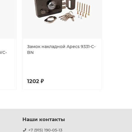
Замок накладной Apecs 9331-C-
Замок Gu
WC-
BN
врезной 
кл. /123:1
1202 ₽
1920 ₽
Наши контакты
+7 (915) 190-05-13