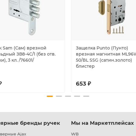
к Sam (Сам) врезной
Защелка Punto (Пунто)
ьдный ЗВ8-4С/1 (без отв.
врезная магнитная ML96
и), 3 кл. /76601/
50/BL SSG (сатин.золото)
блистер
₽
653 ₽
ярные бренды ручек
Мы на Маркетплейсах
верные Ajax
WB