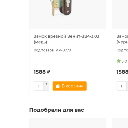
Замок врезной Зенит-ЗВ4-3.03
Замо
(медь)
(чер
AP-8779
5.0
1588 ₽
1588
В корзину
Подобрали для вас