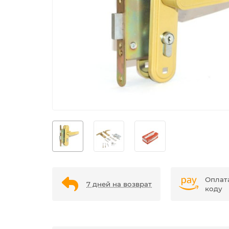
Оплат
7 дней на возврат
коду