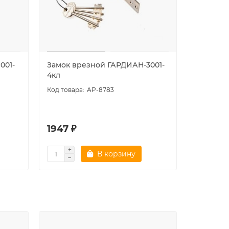
001-
Замок врезной ГАРДИАН-3001-
Замок в
4кл
(б/п)
AP-8783
1947 ₽
1132 ₽
В корзину