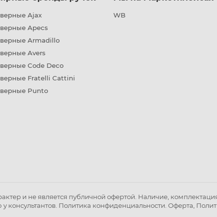
верные Ajax
WB
дверные Apecs
верные Armadillo
верные Avers
дверные Code Deco
верные Fratelli Cattini
дверные Punto
ктер и не является публичной офертой. Наличие, комплектация 
 у консультантов.
Политика конфиденциальности
.
Оферта
,
Полит