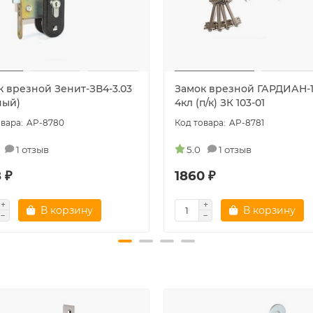
к врезной Зенит-ЗВ4-3.03
Замок врезной ГАРДИАН-1
ный)
4кл (п/к) ЗК 103-01
AP-8780
AP-8781
1 отзыв
5.0
1 отзыв
 ₽
1860 ₽
В корзину
В корзину