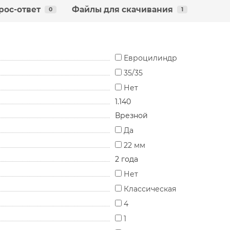
рос-ответ
Файлы для скачивания
0
1
Евроцилиндр
35/35
Нет
1.140
Врезной
Да
22 мм
2 года
Нет
Классическая
4
1