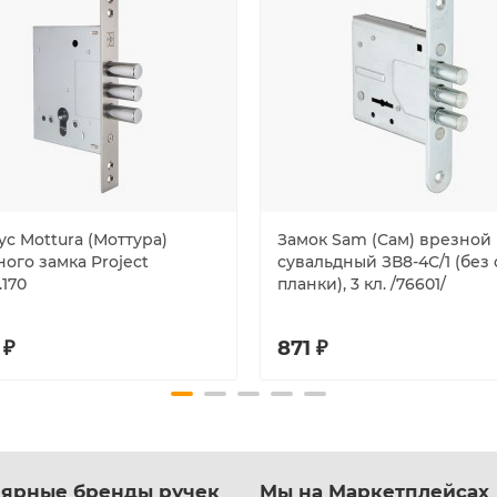
с Mottura (Моттура)
Замок Sam (Сам) врезной
ого замка Project
сувальдный ЗВ8-4С/1 (без 
170
планки), 3 кл. /76601/
 ₽
871 ₽
ярные бренды ручек
Мы на Маркетплейсах