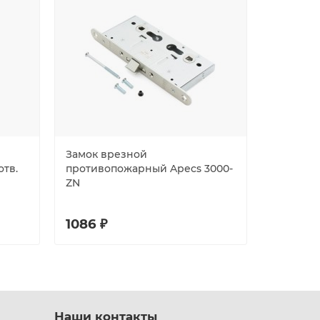
Замок врезной
Замок Fu
отв.
противопожарный Apecs 3000-
DD.INOX/
ZN
1086 ₽
1025 ₽
Наши контакты