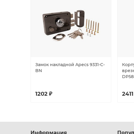
Замок накладной Apecs 9331-C-
Корпу
BN
врезн
DP58.
1202 ₽
2411
Информация
Попул