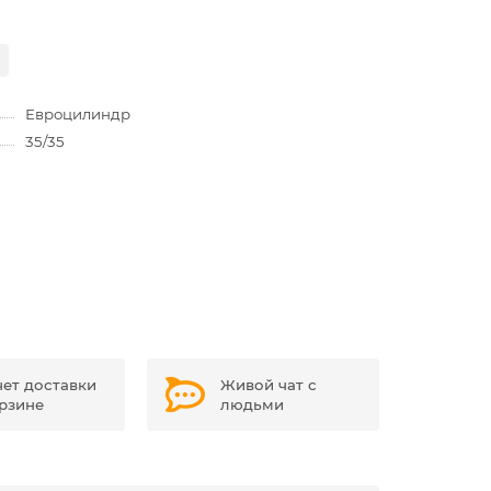
Евроцилиндр
35/35
чет доставки
Живой чат с
орзине
людьми