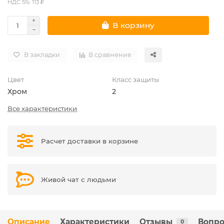
НДС 5%: 113 ₽
В корзину
В закладки
В сравнение
Цвет
Класс защиты
Хром
2
Все характеристики
Расчет доставки в корзине
Живой чат с людьми
Описание
Характеристики
Отзывы
Вопро
0