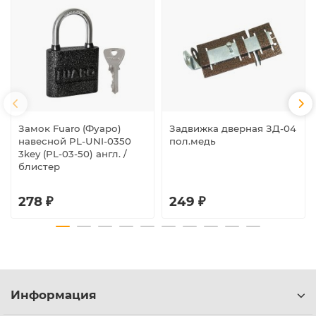
Замок Fuaro (Фуаро)
Задвижка дверная ЗД-04
навесной PL-UNI-0350
пол.медь
3key (PL-03-50) англ. /
блистер
278 ₽
249 ₽
Информация